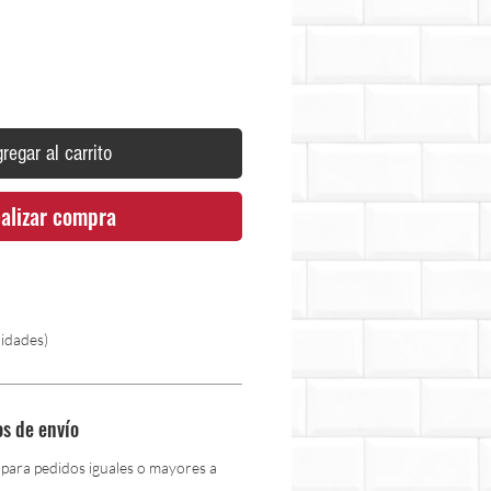
regar al carrito
alizar compra
nidades)
os de envío
 para pedidos iguales o mayores a