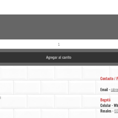
Vista rápida
Agregar al carrito
Contacto / P
Email -
cabre
m
Bogotá
Celular - W
Rosales -
60