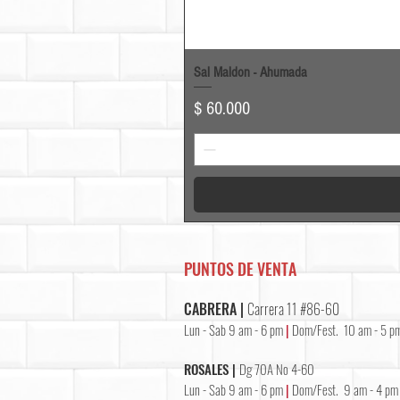
Sal Maldon - Ahumada
Precio
$ 60.000
PUNTOS DE VENTA
CABRERA |
Carrera 11 #86-60
Lun - Sab 9 am - 6 pm
|
Dom/Fest. 10 am - 5 p
ROSALES |
Dg 70A No 4-60
Lun - Sab 9 am - 6 pm
|
Dom/Fest. 9 am - 4 pm