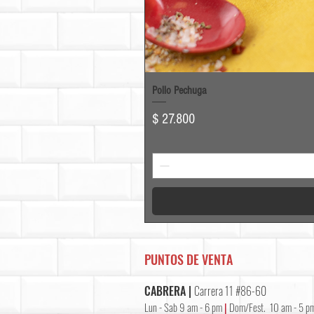
Pollo Pechuga
Precio
$ 27.800
PUNTOS DE VENTA
CABRERA |
Carrera 11 #86-60
Lun - Sab 9 am - 6 pm
|
Dom/Fest. 10 am - 5 p