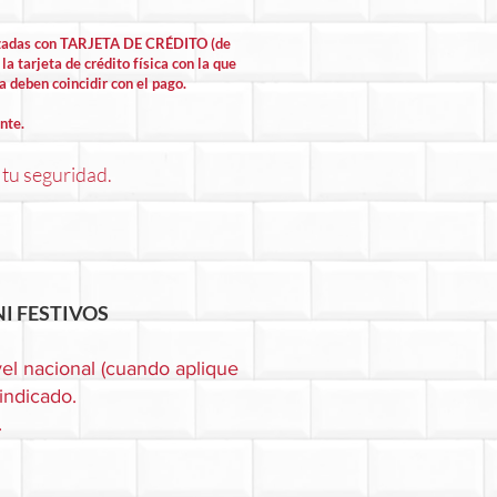
lizadas con TARJETA DE CRÉDITO (de
la tarjeta de crédito física con la que
la deben coincidir con el pago.
nte.
 tu seguridad.
I FESTIVOS
el nacional (cuando aplique
 indicado.
.