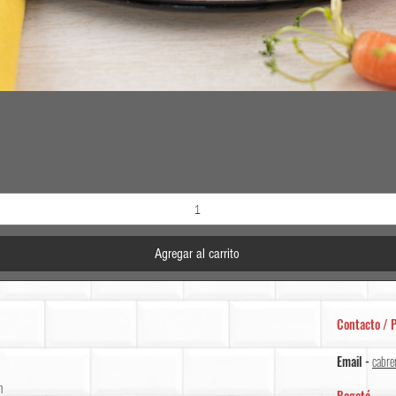
Vista rápida
Agregar al carrito
Contacto / P
Email -
cabre
m
Bogotá