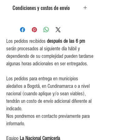
300 gr.
Condiciones y costos de envío
0$ (envío gratuito) para pedidos
iguales o mayores a $350,000.
$5,000 para pedidos entre
$150,000 y $349,999.
Los pedidos recibidos
después de las 6 pm
$10,000 para pedidos entre
serán procesados al siguiente día hábil y
$80,000 y $149,999.
dependiendo de su complejidad pueden tardarse
$15,000 para pedidos menores de
algunas horas adicionales en ser entregados.
$80,000
Los pedidos para entrega en municipios
aledaños a Bogotá, en Cundinamarca o a nivel
nacional (cuando aplique y/o sean viables),
tendrán un costo de envío adicional diferente al
indicado.
Nos pondremos en contacto previamente para
informarlo.
Equipo
La Nacional Carnicería