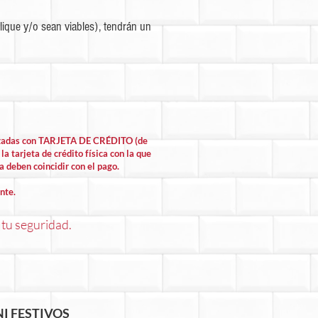
ique y/o sean viables), tendrán un
lizadas con TARJETA DE CRÉDITO (de
la tarjeta de crédito física con la que
la deben coincidir con el pago.
nte.
 tu seguridad.
I FESTIVOS