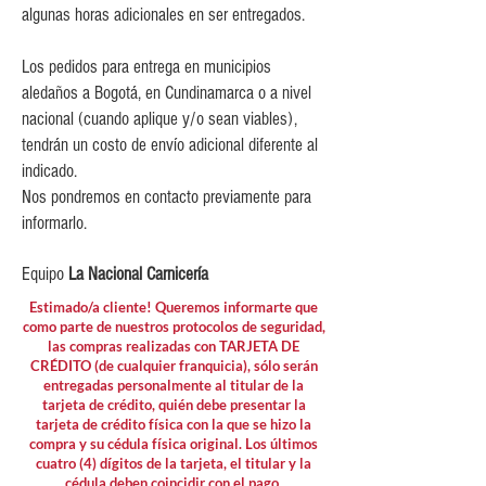
algunas horas adicionales en ser entregados.
$80,000
Los pedidos para entrega en municipios
aledaños a Bogotá, en Cundinamarca o a nivel
nacional (cuando aplique y/o sean viables),
tendrán un costo de envío adicional diferente al
indicado.
Nos pondremos en contacto previamente para
informarlo.
Equipo
La Nacional Carnicería
Estimado/a cliente! Queremos informarte que
como parte de nuestros protocolos de seguridad,
las compras realizadas con TARJETA DE
CRÉDITO (de cualquier franquicia), sólo serán
entregadas personalmente al titular de la
tarjeta de crédito, quién debe presentar la
tarjeta de crédito física con la que se hizo la
compra y su cédula física original. Los últimos
cuatro (4) dígitos de la tarjeta, el titular y la
cédula deben coincidir con el pago.