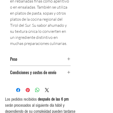
en rebanadas finas como aperitivo
o en ensaladas. También se utiliza
en platos de pasta, sopas y otros
platos de la cocina regional del
Tirol del Sur. Su sabor ahumado y
su textura única lo convierten en
un ingrediente distintivo en
muchas preparaciones culinarias.
Peso
Paquete de 125 g.
Condiciones y costos de envío
0$ (envío gratuito) para pedidos
iguales o mayores a $350,000.
$5,000 para pedidos entre
$150,000 y $349,999.
Los pedidos recibidos
después de las 6 pm
$10,000 para pedidos entre
serán procesados al siguiente día hábil y
$80,000 y $149,999.
dependiendo de su complejidad pueden tardarse