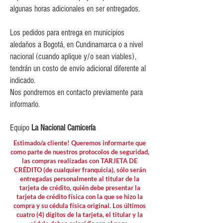
$15,000 para pedidos menores de
algunas horas adicionales en ser entregados.
$80,000
Los pedidos para entrega en municipios
aledaños a Bogotá, en Cundinamarca o a nivel
nacional (cuando aplique y/o sean viables),
tendrán un costo de envío adicional diferente al
indicado.
Nos pondremos en contacto previamente para
informarlo.
Equipo
La Nacional Carnicería
Estimado/a cliente! Queremos informarte que
como parte de nuestros protocolos de seguridad,
las compras realizadas con TARJETA DE
CRÉDITO (de cualquier franquicia), sólo serán
entregadas personalmente al titular de la
tarjeta de crédito, quién debe presentar la
tarjeta de crédito física con la que se hizo la
compra y su cédula física original. Los últimos
cuatro (4) dígitos de la tarjeta, el titular y la