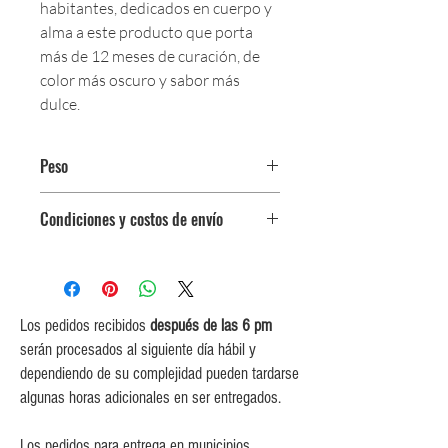
habitantes, dedicados en cuerpo y
alma a este producto que porta
más de 12 meses de curación, de
color más oscuro y sabor más
dulce.
Peso
Paquete de 125 g.
Condiciones y costos de envío
0$ (envío gratuito) para pedidos
iguales o mayores a $350,000.
$5,000 para pedidos entre
$150,000 y $349,999.
Los pedidos recibidos
después de las 6 pm
$10,000 para pedidos entre
serán procesados al siguiente día hábil y
$80,000 y $149,999.
dependiendo de su complejidad pueden tardarse
$15,000 para pedidos menores de
algunas horas adicionales en ser entregados.
$80,000
Los pedidos para entrega en municipios