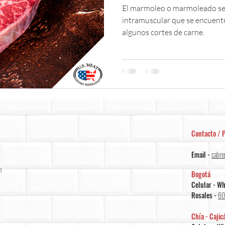
El marmoleo o marmoleado se r
intramuscular que se encuent
algunos cortes de carne.
Contacto / P
Email -
cabre
m
Bogotá
Celular - W
Rosales -
60
Chía - Cajic