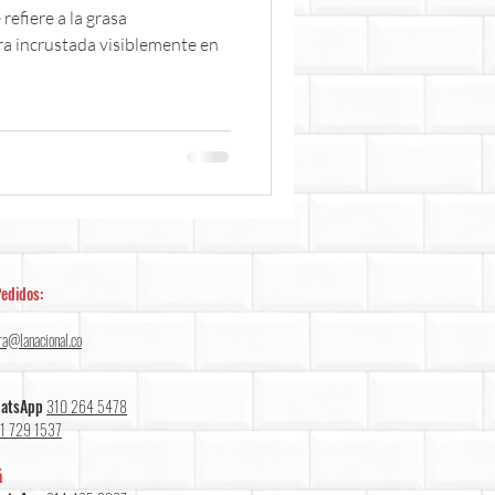
efiere a la grasa
ra incrustada visiblemente en
edidos:
ra@lanacional.co
hatsApp
310 264 5478
1 729 1537
á