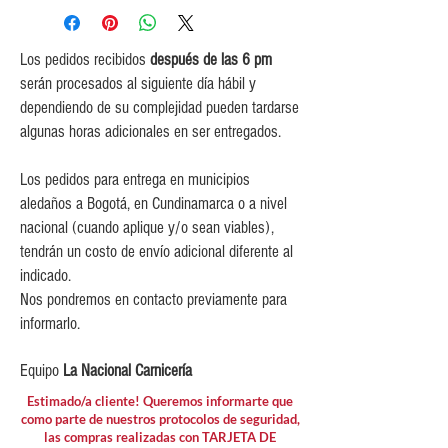
iguales o mayores a $350,000.
$5,000 para pedidos entre
$150,000 y $349,999.
Los pedidos recibidos
después de las 6 pm
$10,000 para pedidos entre
serán procesados al siguiente día hábil y
$80,000 y $149,999.
dependiendo de su complejidad pueden tardarse
$15,000 para pedidos menores de
algunas horas adicionales en ser entregados.
$80,000
Los pedidos para entrega en municipios
aledaños a Bogotá, en Cundinamarca o a nivel
nacional (cuando aplique y/o sean viables),
tendrán un costo de envío adicional diferente al
indicado.
Nos pondremos en contacto previamente para
informarlo.
Equipo
La Nacional Carnicería
Estimado/a cliente! Queremos informarte que
como parte de nuestros protocolos de seguridad,
las compras realizadas con TARJETA DE