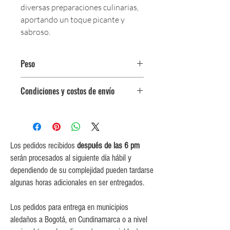
diversas preparaciones culinarias,
aportando un toque picante y
sabroso.
Peso
Paquete de 125 g.
Condiciones y costos de envío
0$ (envío gratuito) para pedidos
iguales o mayores a $350,000.
$5,000 para pedidos entre
$150,000 y $349,999.
Los pedidos recibidos
después de las 6 pm
$10,000 para pedidos entre
serán procesados al siguiente día hábil y
$80,000 y $149,999.
dependiendo de su complejidad pueden tardarse
$15,000 para pedidos menores de
algunas horas adicionales en ser entregados.
$80,000
Los pedidos para entrega en municipios
aledaños a Bogotá, en Cundinamarca o a nivel