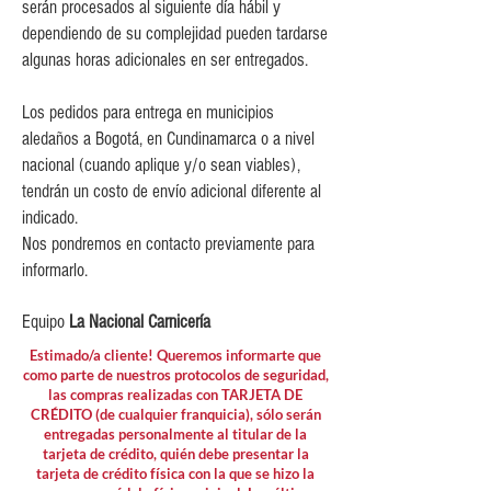
serán procesados al siguiente día hábil y
$80,000 y $149,999.
dependiendo de su complejidad pueden tardarse
$15,000 para pedidos menores de
algunas horas adicionales en ser entregados.
$80,000
Los pedidos para entrega en municipios
aledaños a Bogotá, en Cundinamarca o a nivel
nacional (cuando aplique y/o sean viables),
tendrán un costo de envío adicional diferente al
indicado.
Nos pondremos en contacto previamente para
informarlo.
Equipo
La Nacional Carnicería
Estimado/a cliente! Queremos informarte que
como parte de nuestros protocolos de seguridad,
las compras realizadas con TARJETA DE
CRÉDITO (de cualquier franquicia), sólo serán
entregadas personalmente al titular de la
tarjeta de crédito, quién debe presentar la
tarjeta de crédito física con la que se hizo la