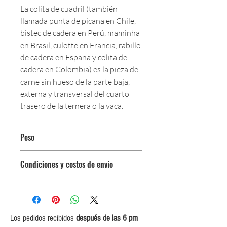
La colita de cuadril (también
llamada punta de picana en Chile,
bistec de cadera en Perú, maminha
en Brasil, culotte en Francia, rabillo
de cadera en España y colita de
cadera en Colombia) es la pieza de
carne sin hueso de la parte baja,
externa y transversal del cuarto
trasero de la ternera o la vaca.
Peso
$95,500 por kg.
Condiciones y costos de envío
Pieza completa entre 900 gr - 1.1 kg
0$ (envío gratuito) para pedidos
iguales o mayores a $350,000.
$5,000 para pedidos entre
$150,000 y $349,999.
Los pedidos recibidos
después de las 6 pm
$10,000 para pedidos entre