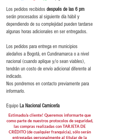
$5,000 para pedidos entre
$150,000 y $349,999.
Los pedidos recibidos
después de las 6 pm
$10,000 para pedidos entre
serán procesados al siguiente día hábil y
$80,000 y $149,999.
dependiendo de su complejidad pueden tardarse
$15,000 para pedidos menores de
algunas horas adicionales en ser entregados.
$80,000
Los pedidos para entrega en municipios
aledaños a Bogotá, en Cundinamarca o a nivel
nacional (cuando aplique y/o sean viables),
tendrán un costo de envío adicional diferente al
indicado.
Nos pondremos en contacto previamente para
informarlo.
Equipo
La Nacional Carnicería
Estimado/a cliente! Queremos informarte que
como parte de nuestros protocolos de seguridad,
las compras realizadas con TARJETA DE
CRÉDITO (de cualquier franquicia), sólo serán
entregadas personalmente al titular de la