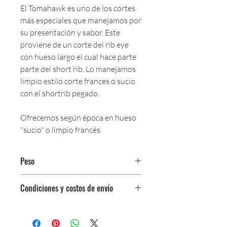
El Tomahawk es uno de los cortes
más especiales que manejamos por
su presentación y sabor. Este
proviene de un corte del rib eye
con hueso largo el cual hace parte
parte del short rib. Lo manejamos
limpio estilo corte frances o sucio
con el shortrib pegado.
Ofrecemos según época en hueso
"sucio" o limpio francés.
Peso
$147,000 por kg.
Condiciones y costos de envío
Unidad de 1,2 kg - 1,6 kg
aproximadamente
0$ (envío gratuito) para pedidos
iguales o mayores a $350,000.