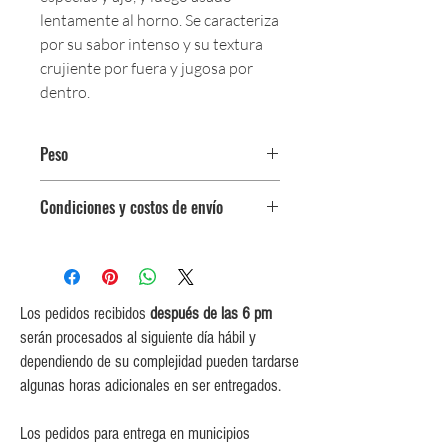
lentamente al horno. Se caracteriza
por su sabor intenso y su textura
crujiente por fuera y jugosa por
dentro.
Peso
Paquete de 250 g
Condiciones y costos de envío
0$ (envío gratuito) para pedidos
iguales o mayores a $350,000.
$5,000 para pedidos entre
$150,000 y $349,999.
Los pedidos recibidos
después de las 6 pm
$10,000 para pedidos entre
serán procesados al siguiente día hábil y
$80,000 y $149,999.
dependiendo de su complejidad pueden tardarse
$15,000 para pedidos menores de
algunas horas adicionales en ser entregados.
$80,000
Los pedidos para entrega en municipios