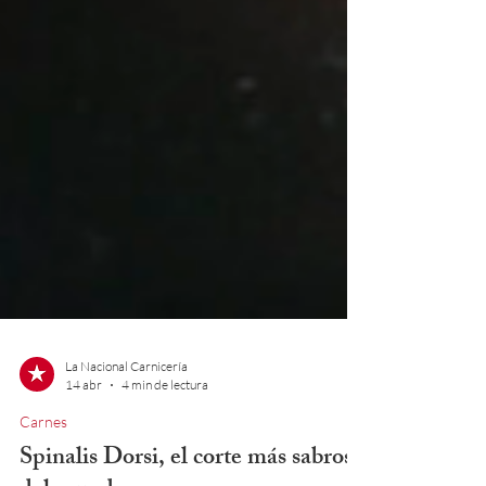
La Nacional Carnicería
14 abr
4 min de lectura
Carnes