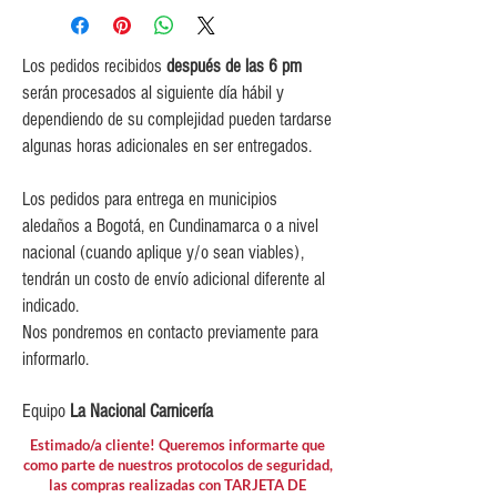
iguales o mayores a $350,000.
$5,000 para pedidos entre
$150,000 y $349,999.
Los pedidos recibidos
después de las 6 pm
$10,000 para pedidos entre
serán procesados al siguiente día hábil y
$80,000 y $149,999.
dependiendo de su complejidad pueden tardarse
$15,000 para pedidos menores de
algunas horas adicionales en ser entregados.
$80,000
Los pedidos para entrega en municipios
aledaños a Bogotá, en Cundinamarca o a nivel
nacional (cuando aplique y/o sean viables),
tendrán un costo de envío adicional diferente al
indicado.
Nos pondremos en contacto previamente para
informarlo.
Equipo
La Nacional Carnicería
Estimado/a cliente! Queremos informarte que
como parte de nuestros protocolos de seguridad,
las compras realizadas con TARJETA DE