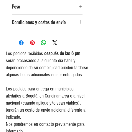
Peso
$156,000 por kg.
Condiciones y costos de envío
Piezas entre 1.7 kg - 1.8 kg
0$ (envío gratuito) para pedidos
iguales o mayores a $350,000.
$5,000 para pedidos entre
$150,000 y $349,999.
Los pedidos recibidos
después de las 6 pm
$10,000 para pedidos entre
serán procesados al siguiente día hábil y
$80,000 y $149,999.
dependiendo de su complejidad pueden tardarse
$15,000 para pedidos menores de
algunas horas adicionales en ser entregados.
$80,000
Los pedidos para entrega en municipios
aledaños a Bogotá, en Cundinamarca o a nivel
nacional (cuando aplique y/o sean viables),
tendrán un costo de envío adicional diferente al
indicado.
Nos pondremos en contacto previamente para
informarlo.