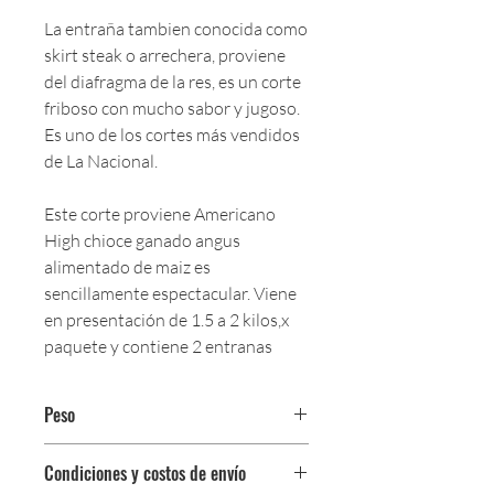
La entraña tambien conocida como
skirt steak o arrechera, proviene
del diafragma de la res, es un corte
friboso con mucho sabor y jugoso.
Es uno de los cortes más vendidos
de La Nacional.
Este corte proviene Americano
High chioce ganado angus
alimentado de maiz es
sencillamente espectacular. Viene
en presentación de 1.5 a 2 kilos,x
paquete y contiene 2 entranas
Peso
$245,000 por kg.
Condiciones y costos de envío
Paquetes a partir de 1.5 kg.