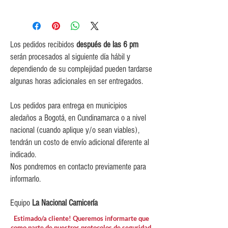
Incrementos de 100 gr.
0$ (envío gratuito) para pedidos
iguales o mayores a $350,000.
$5,000 para pedidos entre
$150,000 y $349,999.
Los pedidos recibidos
después de las 6 pm
$10,000 para pedidos entre
serán procesados al siguiente día hábil y
$80,000 y $149,999.
dependiendo de su complejidad pueden tardarse
$15,000 para pedidos menores de
algunas horas adicionales en ser entregados.
$80,000
Los pedidos para entrega en municipios
aledaños a Bogotá, en Cundinamarca o a nivel
nacional (cuando aplique y/o sean viables),
tendrán un costo de envío adicional diferente al
indicado.
Nos pondremos en contacto previamente para
informarlo.
Equipo
La Nacional Carnicería
Estimado/a cliente! Queremos informarte que
como parte de nuestros protocolos de seguridad,