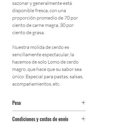
sazonar y generalmente está
disponible fresca, con una
proporción promedio de 70 por
ciento de carne magra, 30 por
ciento de grasa.
Nuestra molida de cerdo es
sencillamente espectacular, la
hacemos de solo Lomo de cerdo
magro, que hace que su sabor sea
único. Especial para pastas, salsas,
acompañamientos, etc.
Peso
$39,200 por kg
Condiciones y costos de envío
Incrementos de 100 gr.
0$ (envío gratuito) para pedidos
iguales o mayores a $350,000.