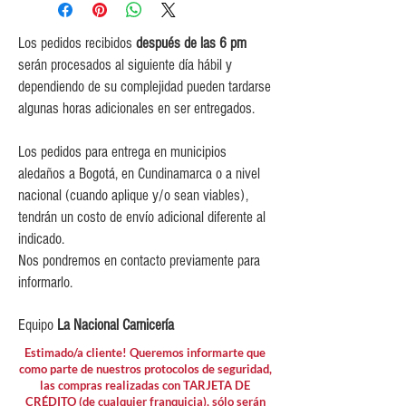
$5,000 para pedidos entre
$150,000 y $349,999.
Los pedidos recibidos
después de las 6 pm
$10,000 para pedidos entre
serán procesados al siguiente día hábil y
$80,000 y $149,999.
dependiendo de su complejidad pueden tardarse
$15,000 para pedidos menores de
algunas horas adicionales en ser entregados.
$80,000
Los pedidos para entrega en municipios
aledaños a Bogotá, en Cundinamarca o a nivel
nacional (cuando aplique y/o sean viables),
tendrán un costo de envío adicional diferente al
indicado.
Nos pondremos en contacto previamente para
informarlo.
Equipo
La Nacional Carnicería
Estimado/a cliente! Queremos informarte que
como parte de nuestros protocolos de seguridad,
las compras realizadas con TARJETA DE
CRÉDITO (de cualquier franquicia), sólo serán