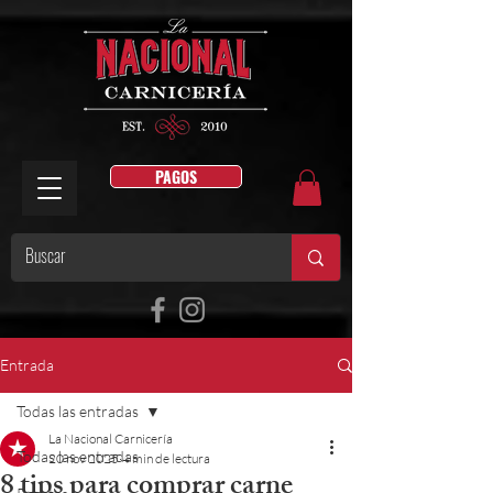
PAGOS
Entrada
Todas las entradas
La Nacional Carnicería
Todas las entradas
20 nov 2025
4 min de lectura
8 tips para comprar carne