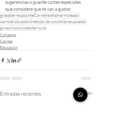
sugerencias o guarde cortes especiales 
que considere que te van a gustar.
grasa
terneza
corte
Carne
receta
marmoleado
carnicero
ocasión
método de cocción
presupuesto
grosor
color
costo
ternura
Consejos
Carnes
Educación
Entradas recientes
Ver todo