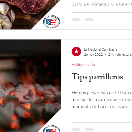
cualquier alimento, y la sal en
La Nacional Carnicería
26 nov 2022
2 min de lectura
Estilo de vida
Tips parrilleros
Hemos preparado un listado de los tips clave relativos al
manejo de la carne que se deb
momento de hacer un asado.