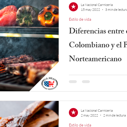
La Nacional Carnicería
15 may 2022
3 min de lectur
Estilo de vida
Diferencias entre 
Colombiano y el
Norteamericano
Descubre algunas diferencias 
costumbres alrededor del mu
asado.
La Nacional Carnicería
2 may 2022
2 min de lectura
Estilo de vida