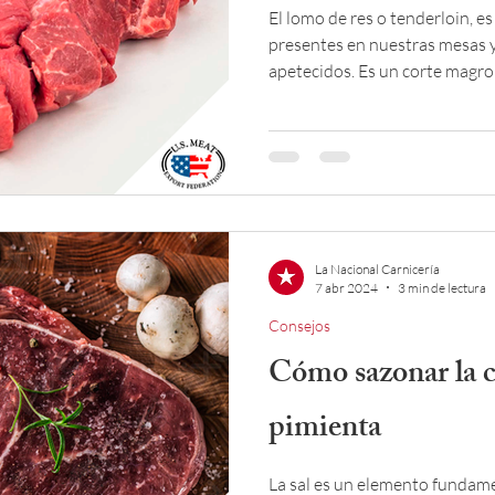
El lomo de res o tenderloin, e
presentes en nuestras mesas y
apetecidos. Es un corte magro
que se puede cocinar rápidame
La Nacional Carnicería
7 abr 2024
3 min de lectura
Consejos
Cómo sazonar la c
pimienta
La sal es un elemento fundame