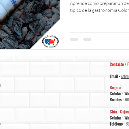
Aprende como preparar un deli
típico de la gastronomía Colo
Contacto / P
Email -
cabre
m
Bogotá
Celular - W
Rosales -
60
Chía - Cajic
Celular - W
m
Teléfono -
6