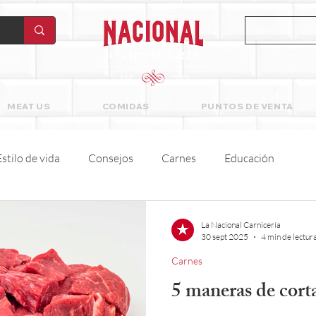
MEAT US
COMIDAS
PUNTOS DE VENTA
Estilo de vida
Consejos
Carnes
Educación
La Nacional Carnicería
30 sept 2025
4 min de lectur
Carnes
5 maneras de cort