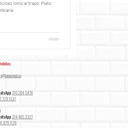
cioso lomo al trapo. Plato
mbiana.
edidos:
ra@lanacional.co
hatsApp
310 264 5478
1 729 1537
á
hatsApp
314 465 2327
01 879 1126