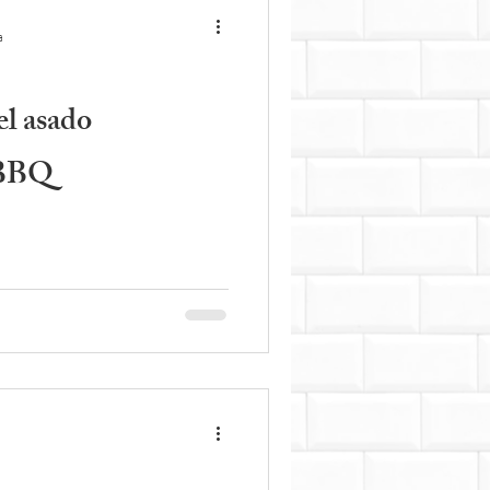
a
el asado
 BBQ
interesantes en las diversas
ndo al momento de hacer un