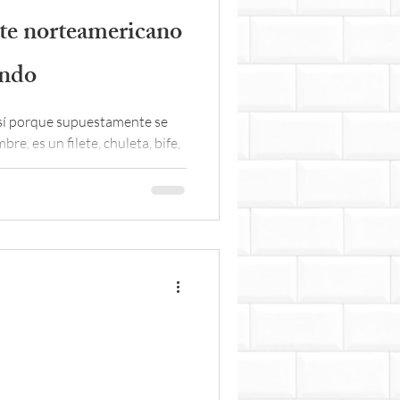
te norteamericano
undo
sí porque supuestamente se
e, es un filete, chuleta, bife,