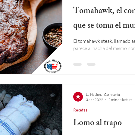
Tomahawk, el cor
que se toma el m
El tomahawk steak, llamado a
parece al hacha del mismo nombr
o bistec de costilla.
La Nacional Carnicería
3 abr 2022
2 min de lectura
Recetas
Lomo al trapo