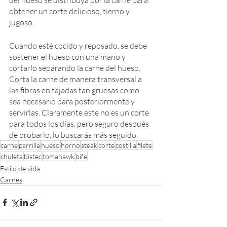
del hueso se distribuya por la carne para 
obtener un corte delicioso, tierno y 
jugoso.
Cuando esté cocido y reposado, se debe 
sostener el hueso con una mano y 
cortarlo separando la carne del hueso. 
Corta la carne de manera transversal a 
las fibras en tajadas tan gruesas como 
sea necesario para posteriormente y 
servirlas. Claramente este no es un corte 
para todos los días, pero seguro después 
de probarlo, lo buscarás más seguido.
carne
parrilla
hueso
horno
steak
corte
costilla
filete
chuleta
bistec
tomahawk
bife
Estilo de vida
Carnes