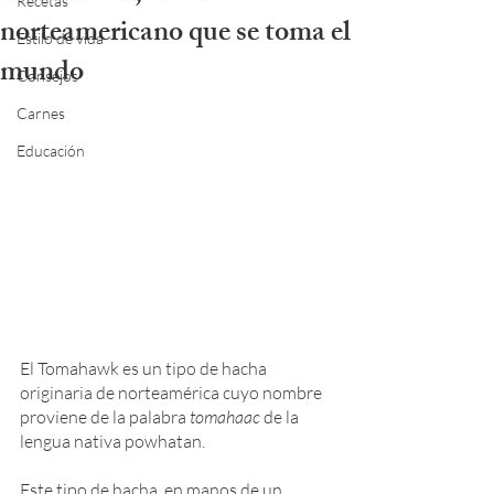
Recetas
norteamericano que se toma el
Estilo de vida
mundo
Consejos
Carnes
Educación
El Tomahawk es un tipo de hacha 
originaria de norteamérica cuyo nombre 
proviene de la palabra 
tomahaac 
de la 
lengua nativa powhatan.
Este tipo de hacha, en manos de un 