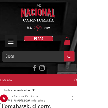
PAGOS
Entrada
Todas las entradas
La Nacional Carnicería
Todas las entradas
2 may 2022
2 min de lectura
Tomahawk, el corte