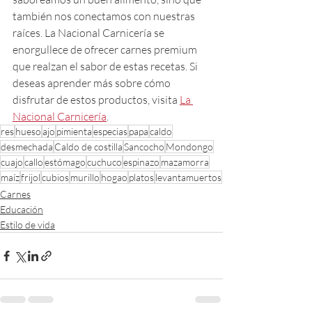
también nos conectamos con nuestras 
raíces. La Nacional Carnicería se 
enorgullece de ofrecer carnes premium 
que realzan el sabor de estas recetas. Si 
deseas aprender más sobre cómo 
disfrutar de estos productos, visita 
La 
Nacional Carnicería
.
res
hueso
ajo
pimienta
especias
papa
caldo
desmechada
Caldo de costilla
Sancocho
Mondongo
cuajo
callo
estómago
cuchuco
espinazo
mazamorra
maíz
frijol
cubios
murillo
hogao
platos
levantamuertos
Carnes
Educación
Estilo de vida