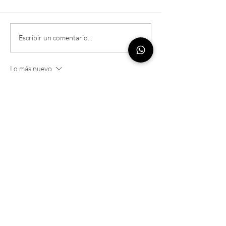
Lomo al trapo
Diferencias entre el asado
Escribir un comentario...
Colombiano y el BBQ
Lo más nuevo
Norteamericano
hilape
hace 4 días
하루를 마치고 편안하게 쉬고 싶은 분들에게 
괜찮은 선택이라고 생각합니다. 서비스를 이
용하면 익숙한 공간에서 
출장마사지
 편하게 
관리받을 수 있어 심리적으로도 부담이 적고, 
바쁜 일정 때문에 관리 시간을 따로 내기 어려
운 사람도 효율적으로 휴식 시간을 만들 수 있
다는 점이 좋았습니다.
Me gusta
Reaccionar
hilape