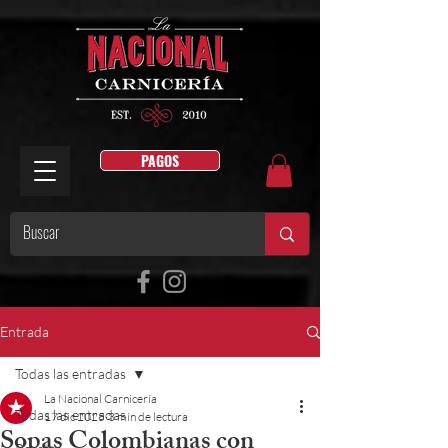
PAGOS
Entrada
Todas las entradas
La Nacional Carnicería
Todas las entradas
17 dic 2025
3 min de lectura
Sopas Colombianas con