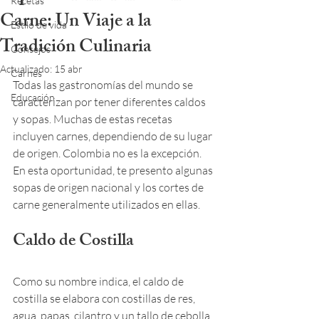
Recetas
Carne: Un Viaje a la
Estilo de vida
Tradición Culinaria
Consejos
Actualizado:
15 abr
Carnes
Todas las gastronomías del mundo se 
Educación
caracterizan por tener diferentes caldos 
y sopas. Muchas de estas recetas 
incluyen carnes, dependiendo de su lugar 
de origen. Colombia no es la excepción. 
En esta oportunidad, te presento algunas 
sopas de origen nacional y los cortes de 
carne generalmente utilizados en ellas.
Caldo de Costilla
Como su nombre indica, el caldo de 
costilla se elabora con costillas de res, 
agua, papas, cilantro y un tallo de cebolla. 